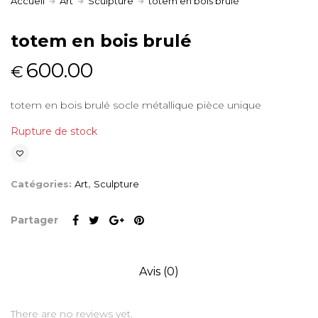
Accueil
Art
Sculpture
totem en bois brulé
totem en bois brulé
600.00
€
totem en bois brulé socle métallique pièce unique
Rupture de stock
Catégories:
Art
,
Sculpture
Partager
Avis (0)
There are no reviews yet.