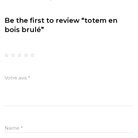
Be the first to review “totem en
bois brulé”
Votre note
1
2
3
4
5
Votre avis
*
Name
*