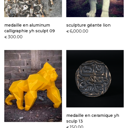
medaille en aluminum
sculpture géante lion
calligraphie yh sculpt 09
6,000.00
€
300.00
€
medaille en ceramique yh
sculp 13
150.00
€