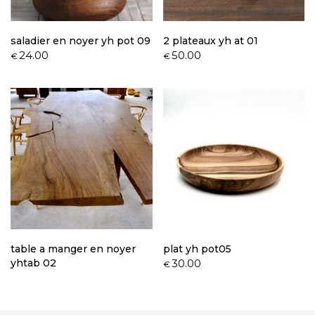
saladier en noyer yh pot 09
2 plateaux yh at 01
24.00
50.00
€
€
table a manger en noyer
plat yh pot05
yhtab 02
30.00
€