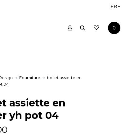
FR
0
Design
Fourniture
bol et assiette en
ot 04
et assiette en
r yh pot 04
00