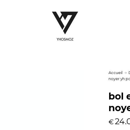
Accueil
noyer yh p
bol 
noye
24.
€