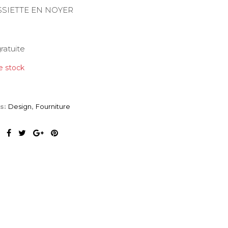
SSIETTE EN NOYER
gratuite
e stock
es:
Design
,
Fourniture