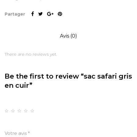
Partager
Avis (0)
There are no reviews yet.
Be the first to review “sac safari gris
en cuir”
Votre note
1
2
3
4
5
Votre avis
*