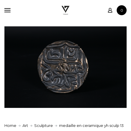
Home
0
Shop
Contact
Home
Art
Sculpture
medaille en ceramique yh sculp 13