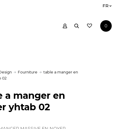
FR
0
Design
Fourniture
table a manger en
b 02
e a manger en
r yhtab 02
 MANGER MASSIVE EN NOYER