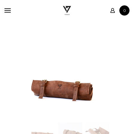
Accueil
0
Boutique
Contact