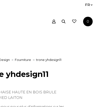
FR
0
Design
Fourniture
trone yhdesign11
e yhdesign11
HAISE HAUTE EN BOIS BRULE
PIED LAITON
nous pour plus d’informations sur les