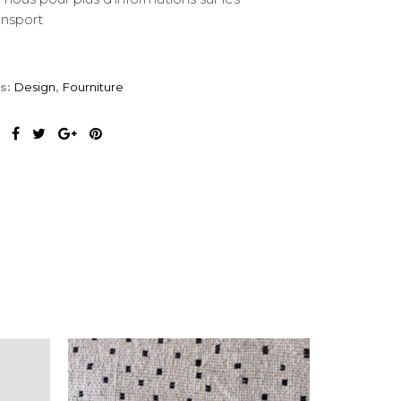
ransport
es:
Design
,
Fourniture