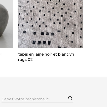
6
tapis en laine noir et blanc yh
rugs 02
Sea
Rechercher:
rch